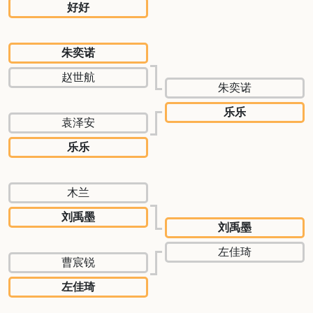
好好
朱奕诺
赵世航
朱奕诺
乐乐
袁泽安
乐乐
木兰
刘禹墨
刘禹墨
左佳琦
曹宸锐
左佳琦