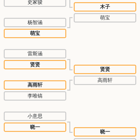
史家骏
木子
萌宝
杨智涵
萌宝
雷斯涵
贤贤
贤贤
高雨轩
高雨轩
李唯镐
小意思
晓一
晓一