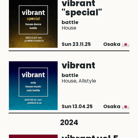
vibrant
"special"
battle
House
Sun 23.11.25
Osaka
vibrant
battle
House
, Allstyle
Sun 13.04.25
Osaka
2024