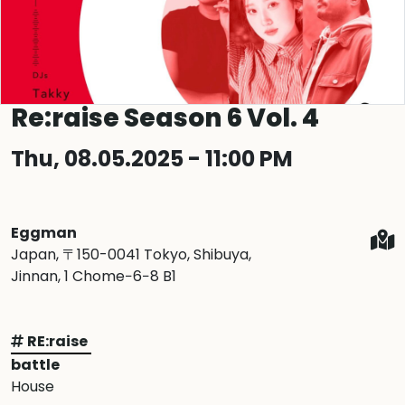
Re:raise Season 6 Vol. 4
Thu, 08.05.2025 - 11:00 PM
Eggman
Japan, 〒150-0041 Tokyo, Shibuya,
Jinnan, 1 Chome−6−8 B1
RE:raise
battle
House