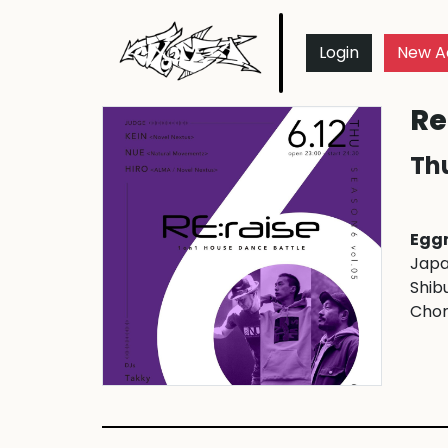
Login
New A
Re
Thu
Egg
Japa
Shibu
Cho