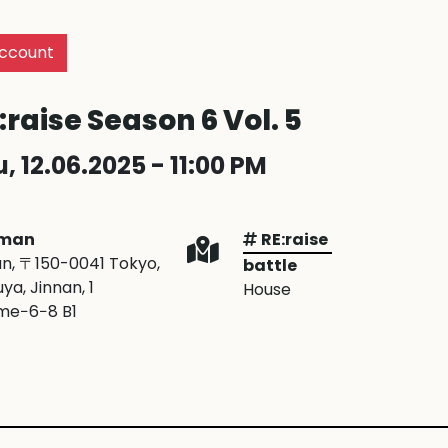
ccount
:raise Season 6 Vol. 5
, 12.06.2025 - 11:00 PM
man
RE:raise
n, 〒150-0041 Tokyo,
battle
ya, Jinnan, 1
House
me−6−8 B1