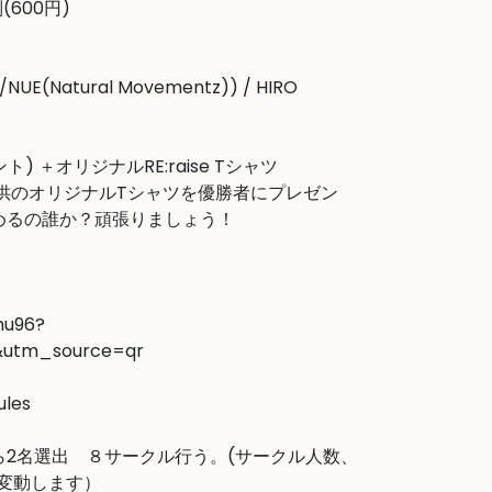
600円)

/NUE(Natural Movementz)) / HIRO

) ＋オリジナルRE:raise Tシャツ

omu様提供のオリジナルTシャツを優勝者にプレゼン
めるの誰か？頑張りましょう！

mu96?
&utm_source=qr
les

ら2名選出　８サークル行う。(サークル人数、
変動します）
