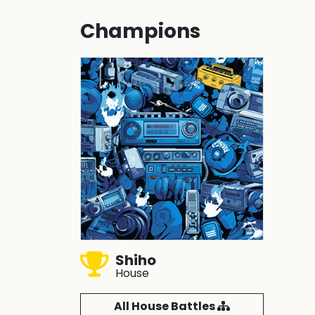
Champions
Shiho
House
All House Battles