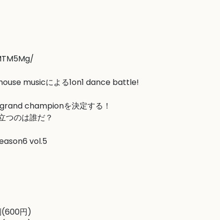
xMTM5Mg/
musicによる1on1 dance battle! 

rand championを決定する！

立つのは誰だ？

eason6 vol.5

600円)
