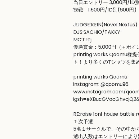
当日エントリー 3,000円/1D別(
観戦　1,500円/1D別(600円)

JUDGE:KEIN(Novel Nextus) 
DJS:SACHIO/TAKKY

MC:Trej

優勝賞金：5,000円（＋ポイント
printing works Qo
ト！より多くのTシャツを集
printing works Qoomu

www.instagram.com/qoo
igsh=eXBucGVocGhvcjQ2
RE:raise 1on1 house battle ru
１次予選

5名１サークルで、その中か
選出人数はエントリーにより