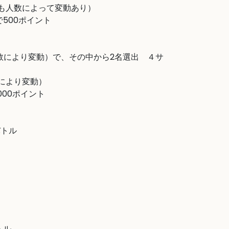
も人数によって変動あり）

で500ポイント

数により変動）で、その中から2名選出　４サ
により変動）

000ポイント

トル　



ル　
